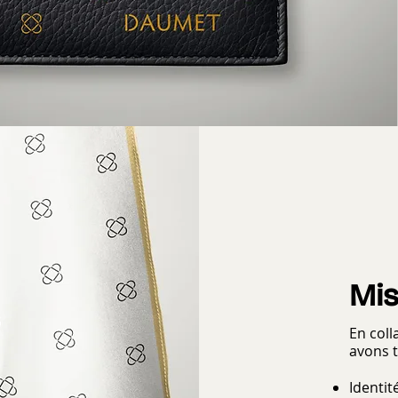
Mis
En col
avons t
Identit